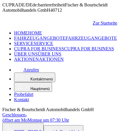
CUPRA
DE/DE
de:barrierefreiheit
Fischer & Bourtscheidt
Automobilhandels GmbH
40712
Zur Startseite
HOME
HOME
FAHRZEUGANGEBOTE
FAHRZEUGANGEBOTE
SERVICE
SERVICE
CUPRA FOR BUSINESS
CUPRA FOR BUSINESS
ÜBER UNS
ÜBER UNS
AKTIONEN
AKTIONEN
Anrufen
Kontaktmenü
Hauptmenü
Probefahrt
Kontakt
Fischer & Bourtscheidt Automobilhandels GmbH
Geschlossen
-
öffnet am
Mo
Montag
um
07:30
Uhr